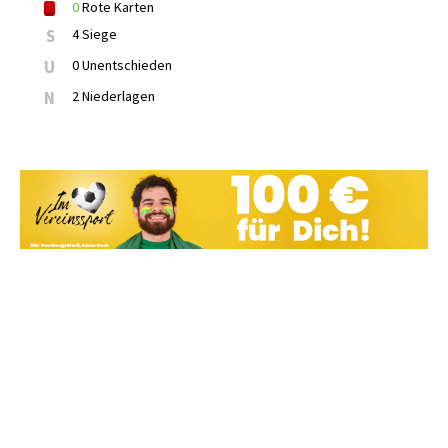
0
Rote Karten
S
4 Siege
U
0 Unentschieden
N
2 Niederlagen