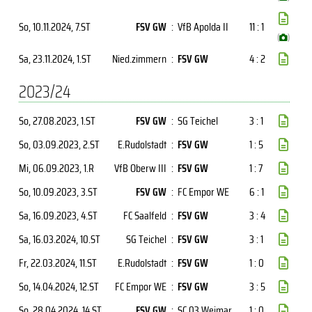
So, 10.11.2024
, 7.ST
FSV GW
:
VfB Apolda II
11 : 1
(
)
Sa, 23.11.2024
, 1.ST
Nied.zimmern
:
FSV GW
4 : 2
2023/24
So, 27.08.2023
, 1.ST
FSV GW
:
SG Teichel
3 : 1
So, 03.09.2023
, 2.ST
E.Rudolstadt
:
FSV GW
1 : 5
Mi, 06.09.2023
, 1.R
VfB Oberw III
:
FSV GW
1 : 7
So, 10.09.2023
, 3.ST
FSV GW
:
FC Empor WE
6 : 1
Sa, 16.09.2023
, 4.ST
FC Saalfeld
:
FSV GW
3 : 4
Sa, 16.03.2024
, 10.ST
SG Teichel
:
FSV GW
3 : 1
Fr, 22.03.2024
, 11.ST
E.Rudolstadt
:
FSV GW
1 : 0
So, 14.04.2024
, 12.ST
FC Empor WE
:
FSV GW
3 : 5
So, 28.04.2024
, 14.ST
FSV GW
:
SC 03 Weimar
1 : 0