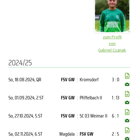
zum Profil
von
Gabriel Csanak
2024/25
So, 18.08.2024
, QR
FSV GW
:
Kromsdorf
3 : 0
(
)
So, 01.09.2024
, 2.ST
FSV GW
:
Pfiffelbach II
1 : 13
(
)
So, 27.10.2024
, 5.ST
FSV GW
:
SC 03 Weimar II
6 : 1
(
)
Sa, 02.11.2024
, 6.ST
Magdala
:
FSV GW
2 : 5
(
)