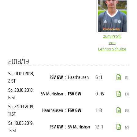
zum Profil
von
Lennox Schulze
2018/19
Sa, 01.09.2018
,
FSV GW
:
Haarhausen
6 : 1
(1)
2.ST
So, 28.10.2018
,
SV Marlishsn
:
FSV GW
0 : 15
(3)
6.ST
So, 24.03.2019
,
Haarhausen
:
FSV GW
1 : 8
(3)
11.ST
Sa, 18.05.2019
,
FSV GW
:
SV Marlishsn
12 : 1
(2)
15.ST