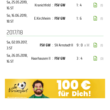
Sa, 25.05.2019
,
Kranichfeld
:
FSV GW
1 : 4
(1)
16.ST
So, 16.06.2019
,
E.Kirchheim
:
FSV GW
1 : 6
(1)
18.ST
2017/18
Sa, 02.09.2017
,
FSV GW
:
SV Arnstadt II
9 : 0
a.W.
(1)
3.ST
Sa, 26.05.2018
,
Haarhausen II
:
FSV GW
3 : 4
(3)
16.ST