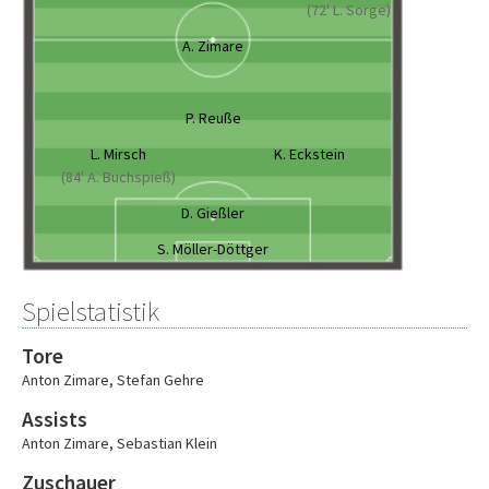
(72' L. Sorge)
A. Zimare
P. Reuße
L. Mirsch
K. Eckstein
(84' A. Buchspieß)
D. Gießler
S. Möller-Döttger
Spielstatistik
Tore
Anton Zimare
,
Stefan Gehre
Assists
Anton Zimare
,
Sebastian Klein
Zuschauer