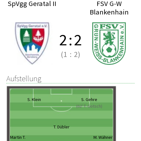
SpVgg Geratal II
FSV G-W
Blankenhain
2
:
2
(1
:
2)
Aufstellung
S. Klein
S. Gehre
(62' T. Gotsch)
T. Dübler
Martin T.
M. Wähner