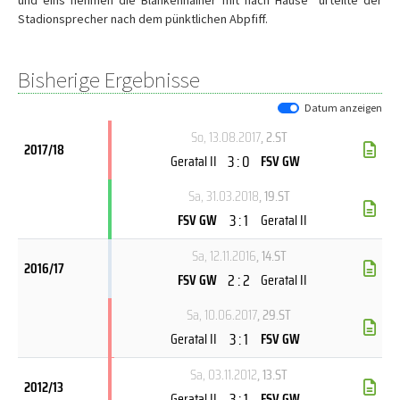
und eins nehmen die Blankenhainer mit nach Hause“ urteilte der
Stadionsprecher nach dem pünktlichen Abpfiff.
Bisherige Ergebnisse
Datum anzeigen
So, 13.08.2017
, 2.ST
2017/18
3 : 0
Geratal II
FSV GW
Sa, 31.03.2018
, 19.ST
3 : 1
FSV GW
Geratal II
Sa, 12.11.2016
, 14.ST
2016/17
2 : 2
FSV GW
Geratal II
Sa, 10.06.2017
, 29.ST
3 : 1
Geratal II
FSV GW
Sa, 03.11.2012
, 13.ST
2012/13
3 : 1
Geratal II
FSV GW