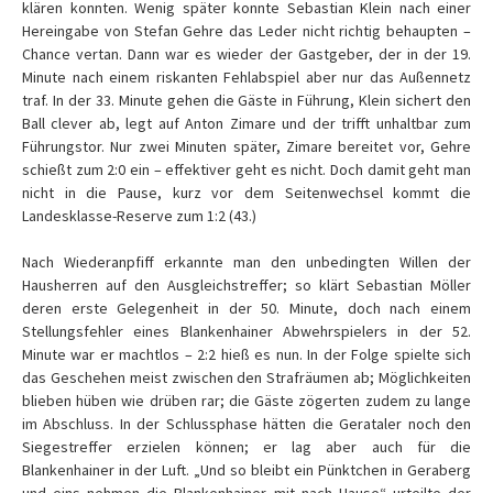
klären konnten. Wenig später konnte Sebastian Klein nach einer
Hereingabe von Stefan Gehre das Leder nicht richtig behaupten –
Chance vertan. Dann war es wieder der Gastgeber, der in der 19.
Minute nach einem riskanten Fehlabspiel aber nur das Außennetz
traf. In der 33. Minute gehen die Gäste in Führung, Klein sichert den
Ball clever ab, legt auf Anton Zimare und der trifft unhaltbar zum
Führungstor. Nur zwei Minuten später, Zimare bereitet vor, Gehre
schießt zum 2:0 ein – effektiver geht es nicht. Doch damit geht man
nicht in die Pause, kurz vor dem Seitenwechsel kommt die
Landesklasse-Reserve zum 1:2 (43.)
Nach Wiederanpfiff erkannte man den unbedingten Willen der
Hausherren auf den Ausgleichstreffer; so klärt Sebastian Möller
deren erste Gelegenheit in der 50. Minute, doch nach einem
Stellungsfehler eines Blankenhainer Abwehrspielers in der 52.
Minute war er machtlos – 2:2 hieß es nun. In der Folge spielte sich
das Geschehen meist zwischen den Strafräumen ab; Möglichkeiten
blieben hüben wie drüben rar; die Gäste zögerten zudem zu lange
im Abschluss. In der Schlussphase hätten die Gerataler noch den
Siegestreffer erzielen können; er lag aber auch für die
Blankenhainer in der Luft. „Und so bleibt ein Pünktchen in Geraberg