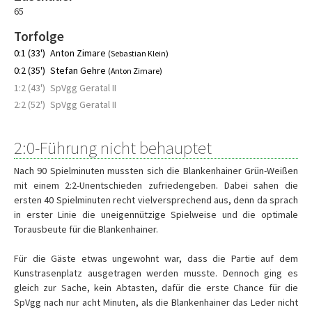
65
Torfolge
0:1 (33')
Anton Zimare
(Sebastian Klein)
0:2 (35')
Stefan Gehre
(Anton Zimare)
1:2 (43')
SpVgg Geratal II
2:2 (52')
SpVgg Geratal II
2:0-Führung nicht behauptet
Nach 90 Spielminuten mussten sich die Blankenhainer Grün-Weißen
mit einem 2:2-Unentschieden zufriedengeben. Dabei sahen die
ersten 40 Spielminuten recht vielversprechend aus, denn da sprach
in erster Linie die uneigennützige Spielweise und die optimale
Torausbeute für die Blankenhainer.
Für die Gäste etwas ungewohnt war, dass die Partie auf dem
Kunstrasenplatz ausgetragen werden musste. Dennoch ging es
gleich zur Sache, kein Abtasten, dafür die erste Chance für die
SpVgg nach nur acht Minuten, als die Blankenhainer das Leder nicht