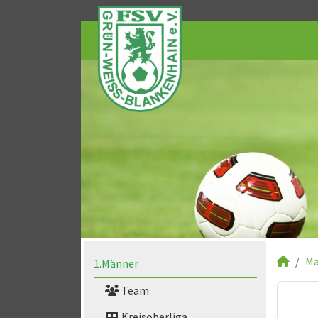
Mä
1.Männer
Team
Kreisoberliga