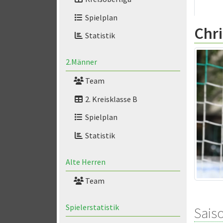
Spielplan
Chr
Statistik
2.Männer
Team
2. Kreisklasse B
Spielplan
Statistik
Alte Herren
Team
Spielerstatistik
Saiso