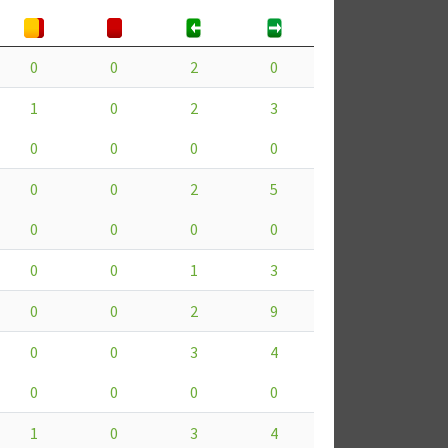
0
0
2
0
1
0
2
3
0
0
0
0
0
0
2
5
0
0
0
0
0
0
1
3
0
0
2
9
0
0
3
4
0
0
0
0
1
0
3
4