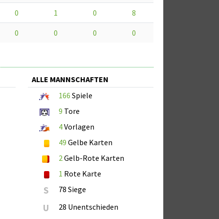
0
1
0
8
0
0
0
0
ALLE MANNSCHAFTEN
166
Spiele
9
Tore
4
Vorlagen
49
Gelbe Karten
2
Gelb-Rote Karten
1
Rote Karte
S
78 Siege
U
28 Unentschieden