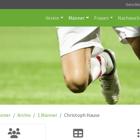
Geschi
Verein
Männer
Frauen
Nachwuch
nner
Archiv
1.Männer
Christoph Hause