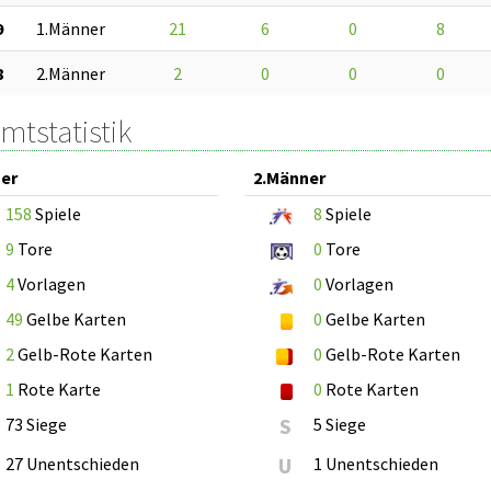
9
1.Männer
21
6
0
8
8
2.Männer
2
0
0
0
mtstatistik
er
2.Männer
158
Spiele
8
Spiele
9
Tore
0
Tore
4
Vorlagen
0
Vorlagen
49
Gelbe Karten
0
Gelbe Karten
2
Gelb-Rote Karten
0
Gelb-Rote Karten
1
Rote Karte
0
Rote Karten
73 Siege
S
5 Siege
27 Unentschieden
U
1 Unentschieden