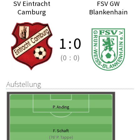
SV Eintracht
FSV GW
Camburg
Blankenhain
1
:
0
(0
:
0)
Aufstellung
P. Anding
F. Schaft
(76' P. Tappe)