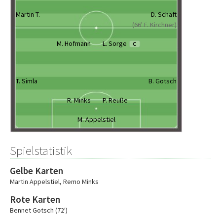
Martin T.
D. Schaft
(66' F. Kirchner)
M. Hofmann
L. Sorge
C
T. Simla
B. Gotsch
R. Minks
P. Reuße
M. Appelstiel
Spielstatistik
Gelbe Karten
Martin Appelstiel
,
Remo Minks
Rote Karten
Bennet Gotsch (72')