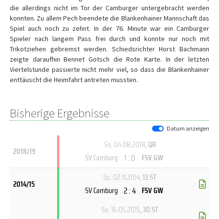
die allerdings nicht im Tor der Camburger untergebracht werden
konnten. Zu allem Pech beendete die Blankenhainer Mannschaft das
Spiel auch noch zu zehnt. In der 76. Minute war ein Camburger
Spieler nach langem Pass frei durch und konnte nur noch mit
Trikotziehen gebremst werden. Schiedsrichter Horst Bachmann
zeigte daraufhin Bennet Gotsch die Rote Karte. In der letzten
Viertelstunde passierte nicht mehr viel, so dass die Blankenhainer
enttäuscht die Heimfahrt antreten mussten.
Bisherige Ergebnisse
Datum anzeigen
Sa, 04.08.2018
, QR
2018/19
1 : 0
SV Camburg
FSV GW
So, 02.11.2014
, 13.ST
2014/15
2 : 4
SV Camburg
FSV GW
Sa, 16.05.2015
, 30.ST