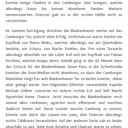
konnte einige Flanken in den Camburger 16er bringen, welche
allerdings kaum bis keinen Abnehmer fanden. Weitere
nennenswerten Chancen gab es in der ersten Hälfte nicht zu
verzeichnen.
Im zweiten Durchgang drückten die Blankenhainer weiter auf das
Camburger Tor, jedoch ohne Erfolg. Großchancen waren hierbei ein
Kopfball von Remo Minks, welcher allerdings nur am Querbalken
landete, ein Schuss von Martin Trinkler, der frei vorm Torwartn
allerdings ebenfalls nur die Latte traf und ein Kopfball von Fabian
Kirchner, welcher knapp übers Gebälk ging. In der 62. Minute dann
der Schock für die Blankenhainer. Einen Pass in die Schnittstelle
konnten die Grün-Weißen nicht abwehren, so dass der Camburger
Maximilian Voigt frei aufs Blankenhainer Tor zu laufen konnte, dabei
aber gelegt wurde. Den folgenden Elfmeter verwandelte Kapitän
Michael Zöllner souverän ins untere rechte Eck und ließ Martin
Appelstiel keine Chance. Jetzt mussten die Blankenhainer noch
einmal alles reinhauen, agierten noch offensiver und machten
dadurch hinten auf. Diese Lücken wusste Camburg zu nutzen,
könnte zum Glück der Löwen bei zwei, drei Chancen allerdings
nichts Zählbares herausholen. Auf der anderen Seite sah es leider
ebenfalls so aus. Viele gute Ansätze und Chancen waren zu sehen,