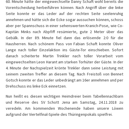
60. Minute hätte der eingewechselte Danny Schaft wohl bereits die
Vorentscheidung herbeiführen können. Nach Angriff über die linke
Seite konnte er das Leder auf der rechten Seite seelenruhig
annehmen und hätte sich die Ecke sogar aussuchen können, schoss
aber per Spannschuss in einer sehenswerten Kranich-Pose, wie Co-
Kapitän Minks nach Abpfiff resümierte, gute 2 Meter über das
Gebälk. In der 89. Minute fiel dann das erlösende 2:0 für die
Hausherren. Nach schönem Pass von Fabian Schaft konnte Oliver
Lange nach toller Einzelaktion ins Gäste-Tor einschieben. Sofort
danach scheiterte Martin Trinkler nach toller Vorarbeit vom
eingewechselten Leon Harant am starken Torhüter der Gäste. In der
4. Minute der Nachspielzeit krönte Trinkler dann seine Leistung mit
seinem zweiten Treffer an diesem Tag. Nach Freistoß von Bennet
Gotsch konnte er das Leder unbedrängt am 16er annehmen und per
Drehschuss ins linke Eck einnetzen.
Nun heißt es diesen wichtigen Heimdreier beim Tabellennachbarn
und Reserve des SV Schott Jena am Samstag, 24.11.2018 zu
veredeln. Am kommenden Wochenende haben unsere Löwen
aufgrund der Viertelfinal-Spiele des Thüringenpokals spielfrei.