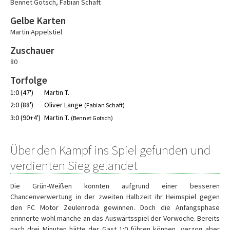
Bennet Gotsch
,
Fabian Schaft
Gelbe Karten
Martin Appelstiel
Zuschauer
80
Torfolge
1:0 (47')
Martin T.
2:0 (88')
Oliver Lange
(Fabian Schaft)
3:0 (90+4')
Martin T.
(Bennet Gotsch)
Über den Kampf ins Spiel gefunden und
verdienten Sieg gelandet
Die Grün-Weißen konnten aufgrund einer besseren
Chancenverwertung in der zweiten Halbzeit ihr Heimspiel gegen
den FC Motor Zeulenroda gewinnen. Doch die Anfangsphase
erinnerte wohl manche an das Auswärtsspiel der Vorwoche. Bereits
nach drei Minuten hätte der Gast 1:0 führen können, verzog aber