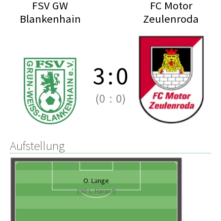
FSV GW
FC Motor
Blankenhain
Zeulenroda
3
:
0
(0
:
0)
Aufstellung
O. Lange
(90' L. Harant)