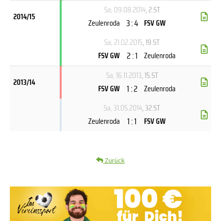
Sa, 09.08.2014
, 2.ST
2014/15
3 : 4
Zeulenroda
FSV GW
Sa, 21.02.2015
, 19.ST
2 : 1
FSV GW
Zeulenroda
Sa, 16.11.2013
, 15.ST
2013/14
1 : 2
FSV GW
Zeulenroda
Sa, 31.05.2014
, 32.ST
1 : 1
Zeulenroda
FSV GW
Zurück