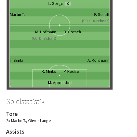
L. Sorge
C
Martin T.
F. Schaft
(90' F. Kirchner)
M. Hofmann
B. Gotsch
(60' D. Schaft)
T. Simla
A. Kohlmann
R. Minks
P. Reuße
M. Appelstiel
Spielstatistik
Tore
2x Martin T.
,
Oliver Lange
Assists