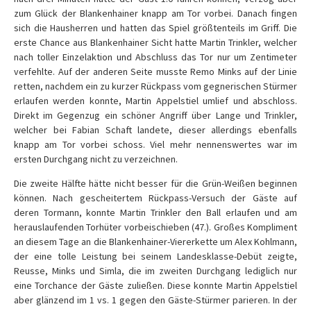
zum Glück der Blankenhainer knapp am Tor vorbei. Danach fingen
sich die Hausherren und hatten das Spiel größtenteils im Griff. Die
erste Chance aus Blankenhainer Sicht hatte Martin Trinkler, welcher
nach toller Einzelaktion und Abschluss das Tor nur um Zentimeter
verfehlte. Auf der anderen Seite musste Remo Minks auf der Linie
retten, nachdem ein zu kurzer Rückpass vom gegnerischen Stürmer
erlaufen werden konnte, Martin Appelstiel umlief und abschloss.
Direkt im Gegenzug ein schöner Angriff über Lange und Trinkler,
welcher bei Fabian Schaft landete, dieser allerdings ebenfalls
knapp am Tor vorbei schoss. Viel mehr nennenswertes war im
ersten Durchgang nicht zu verzeichnen.
Die zweite Hälfte hätte nicht besser für die Grün-Weißen beginnen
können. Nach gescheitertem Rückpass-Versuch der Gäste auf
deren Tormann, konnte Martin Trinkler den Ball erlaufen und am
herauslaufenden Torhüter vorbeischieben (47.). Großes Kompliment
an diesem Tage an die Blankenhainer-Viererkette um Alex Kohlmann,
der eine tolle Leistung bei seinem Landesklasse-Debüt zeigte,
Reusse, Minks und Simla, die im zweiten Durchgang lediglich nur
eine Torchance der Gäste zuließen. Diese konnte Martin Appelstiel
aber glänzend im 1 vs. 1 gegen den Gäste-Stürmer parieren. In der