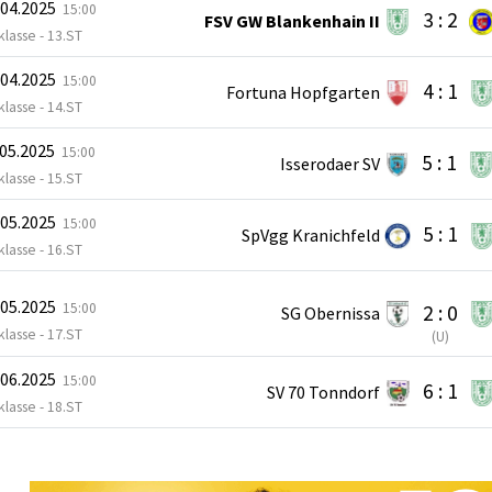
.04.2025
15:00
3 : 2
FSV GW Blankenhain II
klasse - 13.ST
.04.2025
15:00
4 : 1
Fortuna Hopfgarten
klasse - 14.ST
.05.2025
15:00
5 : 1
Isserodaer SV
klasse - 15.ST
.05.2025
15:00
5 : 1
SpVgg Kranichfeld
klasse - 16.ST
.05.2025
15:00
2 : 0
SG Obernissa
klasse - 17.ST
(
U
)
.06.2025
15:00
6 : 1
SV 70 Tonndorf
klasse - 18.ST