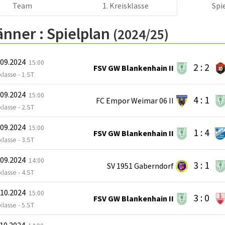
Team
1. Kreisklasse
Spi
änner :
Spielplan
(2024/25)
.09.2024
15:00
2 : 2
FSV GW Blankenhain II
klasse - 1.ST
.09.2024
15:00
4 : 1
FC Empor Weimar 06 II
klasse - 2.ST
.09.2024
15:00
1 : 4
FSV GW Blankenhain II
klasse - 3.ST
.09.2024
14:00
3 : 1
SV 1951 Gaberndorf
klasse - 4.ST
.10.2024
15:00
3 : 0
FSV GW Blankenhain II
klasse - 5.ST
.10.2024