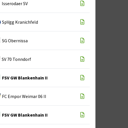
Isserodaer SV
SpVgg Kranichfeld
SG Obernissa
SV 70 Tonndorf
FSV GW Blankenhain II
FC Empor Weimar 06 II
FSV GW Blankenhain II