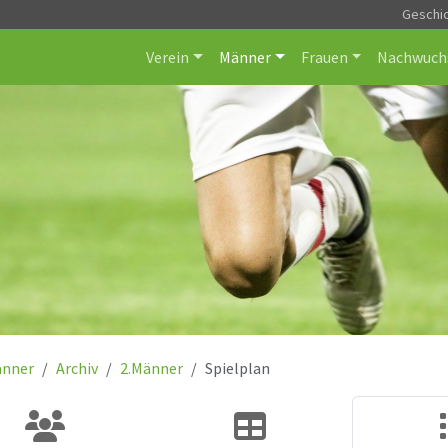
Geschi
Verein
Männer
Frauen
Nachwuch
nner
Archiv
2.Männer
Spielplan