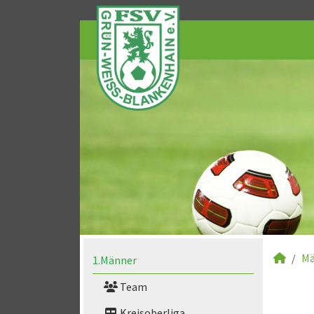
Mä
1.Männer
Team
Kreisoberliga