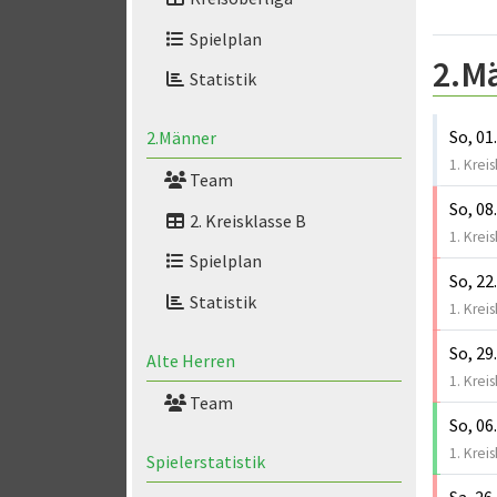
Spielplan
2.M
Statistik
So, 01
2.Männer
1. Kreis
Team
So, 08
2. Kreisklasse B
1. Kreis
Spielplan
So, 22
Statistik
1. Kreis
So, 29
Alte Herren
1. Kreis
Team
So, 06
1. Kreis
Spielerstatistik
Sa, 26