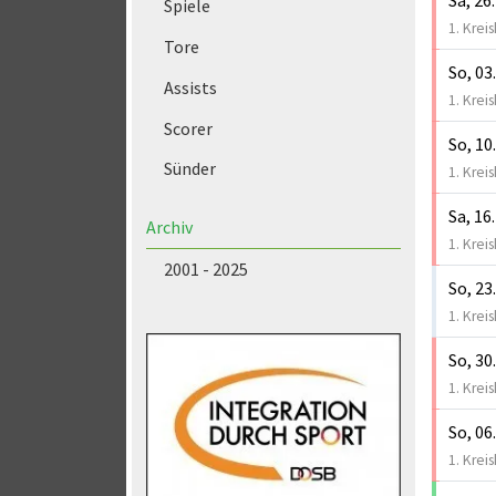
Spiele
1. Kreis
Tore
So, 03
Assists
1. Kreis
Scorer
So, 10
Sünder
1. Kreis
Sa, 16
Archiv
1. Kreis
2001 - 2025
So, 23
1. Kreis
So, 30
1. Kreis
So, 06
1. Kreis