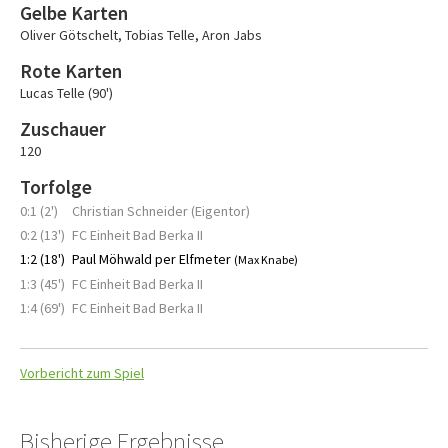
Gelbe Karten
Oliver Götschelt
,
Tobias Telle
,
Aron Jabs
Rote Karten
Lucas Telle (90')
Zuschauer
120
Torfolge
0:1 (2')
Christian Schneider (Eigentor)
0:2 (13')
FC Einheit Bad Berka II
1:2 (18')
Paul Möhwald per Elfmeter
(Max Knabe)
1:3 (45')
FC Einheit Bad Berka II
1:4 (69')
FC Einheit Bad Berka II
Vorbericht zum Spiel
Bisherige Ergebnisse