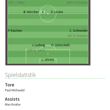
(78' L. Telle)
(69' A. Fischer)
B. Hörcher
E. Locke
C
P. Kästner
C. Schneider
(47' H. Dobler)
J. Ludwig
O. Götschelt
(39' A. Jabs)
L. Unrein
Spielstatistik
Tore
Paul Möhwald
Assists
Max Knabe