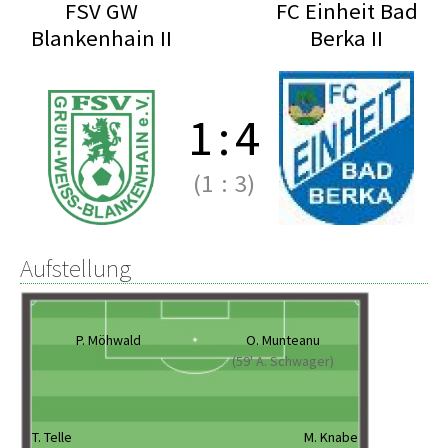
FSV GW
FC Einheit Bad
Blankenhain II
Berka II
1
:
4
(1
:
3)
Aufstellung
P. Möhwald
O. Munteanu
(59' A. Schwager)
T. Telle
M. Knabe