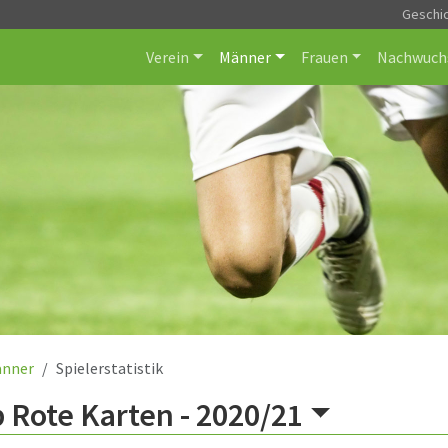
Geschi
Verein
Männer
Frauen
Nachwuch
nner
Spielerstatistik
 Rote Karten -
2020/21