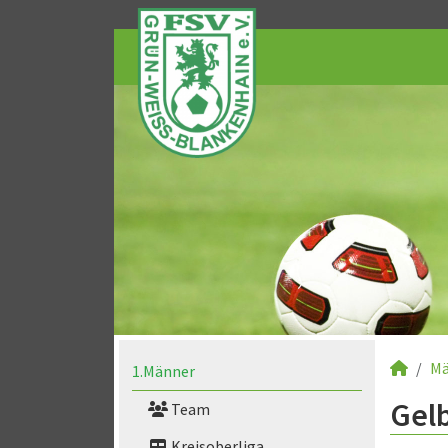
Mä
1.Männer
Gelb
Team
Kreisoberliga