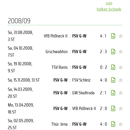
von
Volker Schenk
2008/09
So, 31.08.2008
,
VfB Pößneck II
:
FSV G-W
4 : 1
(1)
3.ST
Sa, 04.10.2008
,
Grschwabhsn
:
FSV G-W
2 : 3
(1)
7.ST
So, 19.10.2008
,
TSV Ranis
:
FSV G-W
0 : 2
(1)
9.ST
Sa, 15.11.2008
, 13.ST
FSV G-W
:
FSV Schleiz
4 : 0
(1)
Sa, 14.03.2009
,
FSV G-W
:
GW Stadtroda
2 : 1
(1)
20.ST
Mo, 13.04.2009
,
FSV G-W
:
VfB Pößneck II
2 : 0
(1)
18.ST
Sa, 02.05.2009
,
Thür. Jena
:
FSV G-W
4 : 0
(1)
25.ST