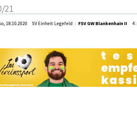
0/21
So, 18.10.2020
SV Einheit Legefeld
:
FSV GW Blankenhain II
4 :