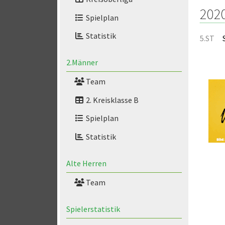
202
Spielplan
Statistik
5.ST
2.Männer
Team
2. Kreisklasse B
Spielplan
Statistik
Alte Herren
Team
Spielerstatistik