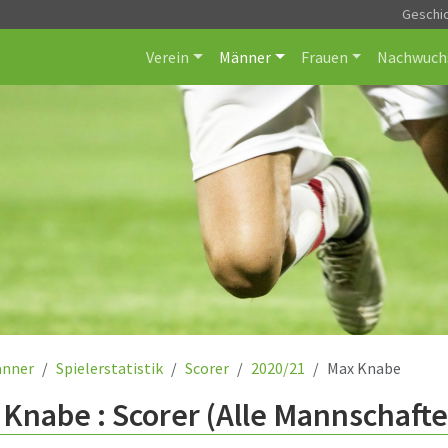
Geschi
Verein
Männer
Frauen
Nachwuch
nner
Spielerstatistik
Scorer
2020/21
Max Knabe
Knabe : Scorer (Alle Mannschafte