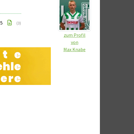
 5
(3)
zum Profil
von
Max Knabe