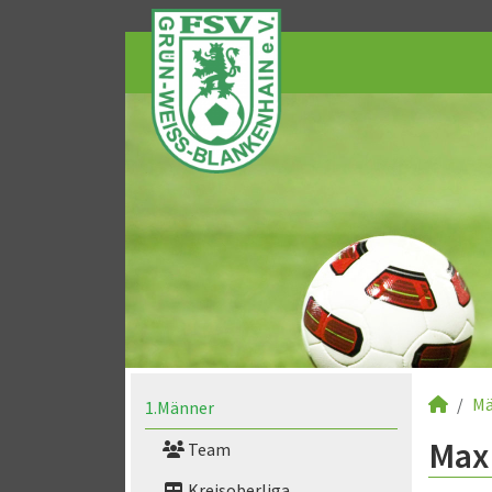
Mä
1.Männer
Max 
Team
Kreisoberliga