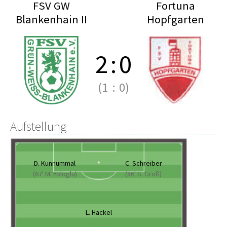
FSV GW
Fortuna
Blankenhain II
Hopfgarten
2
:
0
(1
:
0)
Aufstellung
D. Kunnummal
C. Schreiber
(67' M. Yologlu)
(86' S. Groß)
L. Hackel