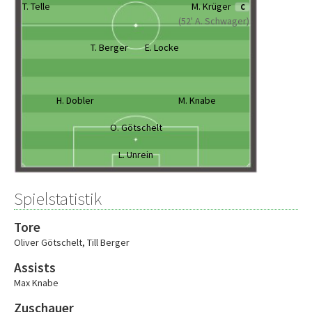
T. Telle
M. Krüger
C
(52' A. Schwager)
T. Berger
E. Locke
H. Dobler
M. Knabe
O. Götschelt
L. Unrein
Spielstatistik
Tore
Oliver Götschelt
,
Till Berger
Assists
Max Knabe
Zuschauer