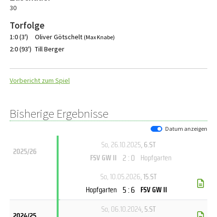
30
Torfolge
1:0 (3')
Oliver Götschelt
(Max Knabe)
2:0 (93')
Till Berger
Vorbericht zum Spiel
Bisherige Ergebnisse
Datum anzeigen
So, 26.10.2025
, 6.ST
2025/26
2 : 0
FSV GW II
Hopfgarten
So, 10.05.2026
, 15.ST
5 : 6
Hopfgarten
FSV GW II
So, 06.10.2024
, 5.ST
2024/25