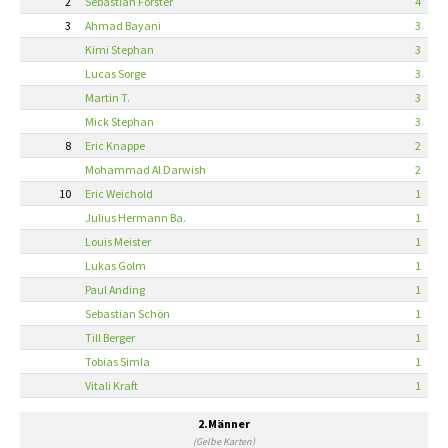
2
Sebastian Förster
4
3
Ahmad Bayani
3
Kimi Stephan
3
Lucas Sorge
3
Martin T.
3
Mick Stephan
3
8
Eric Knappe
2
Mohammad Al Darwish
2
10
Eric Weichold
1
Julius Hermann Ba.
1
Louis Meister
1
Lukas Golm
1
Paul Anding
1
Sebastian Schön
1
Till Berger
1
Tobias Simla
1
Vitali Kraft
1
2.Männer
(Gelbe Karten)