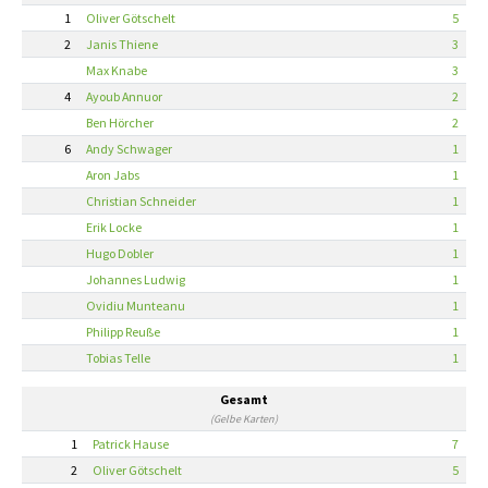
1
Oliver Götschelt
5
2
Janis Thiene
3
Max Knabe
3
4
Ayoub Annuor
2
Ben Hörcher
2
6
Andy Schwager
1
Aron Jabs
1
Christian Schneider
1
Erik Locke
1
Hugo Dobler
1
Johannes Ludwig
1
Ovidiu Munteanu
1
Philipp Reuße
1
Tobias Telle
1
Gesamt
(Gelbe Karten)
1
Patrick Hause
7
2
Oliver Götschelt
5