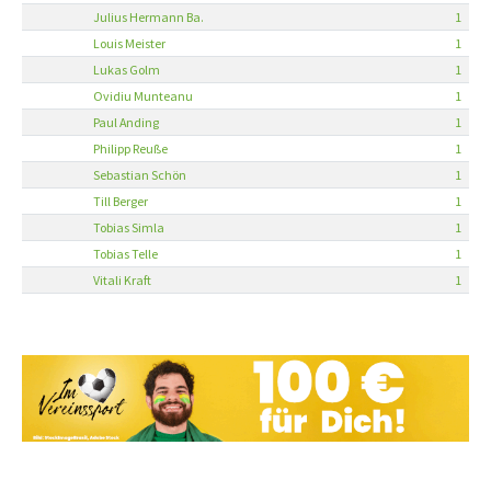
Julius Hermann Ba.
1
Louis Meister
1
Lukas Golm
1
Ovidiu Munteanu
1
Paul Anding
1
Philipp Reuße
1
Sebastian Schön
1
Till Berger
1
Tobias Simla
1
Tobias Telle
1
Vitali Kraft
1