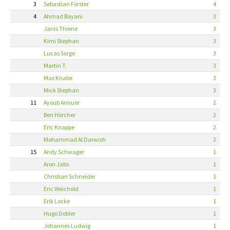
3
Sebastian Förster
4
4
Ahmad Bayani
3
Janis Thiene
3
Kimi Stephan
3
Lucas Sorge
3
Martin T.
3
Max Knabe
3
Mick Stephan
3
11
Ayoub Annuor
2
Ben Hörcher
2
Eric Knappe
2
Mohammad Al Darwish
2
15
Andy Schwager
1
Aron Jabs
1
Christian Schneider
1
Eric Weichold
1
Erik Locke
1
Hugo Dobler
1
Johannes Ludwig
1