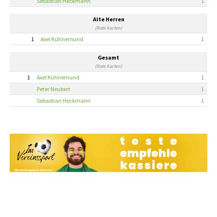
Sebastian Heckmann
1
Alte Herren
(Rote Karten)
1
Axel Kühnemund
1
Gesamt
(Rote Karten)
1
Axel Kühnemund
1
Peter Neubert
1
Sebastian Heckmann
1