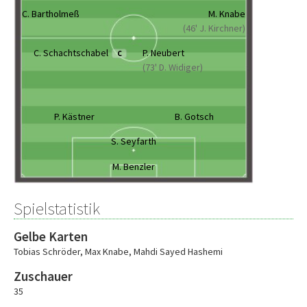
C. Bartholmeß
M. Knabe
(46' J. Kirchner)
C. Schachtschabel
P. Neubert
C
(73' D. Widiger)
P. Kästner
B. Gotsch
S. Seyfarth
M. Benzler
Spielstatistik
Gelbe Karten
Tobias Schröder
,
Max Knabe
,
Mahdi Sayed Hashemi
Zuschauer
35