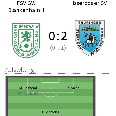
FSV GW
Isserodaer SV
Blankenhain II
0
:
2
(0
:
1)
Aufstellung
M. Hashemi
A. Aniba
(57' B. Idziak)
T. Schröder