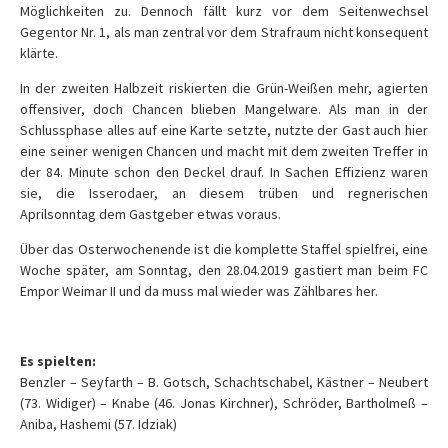
Möglichkeiten zu. Dennoch fällt kurz vor dem Seitenwechsel
Gegentor Nr. 1, als man zentral vor dem Strafraum nicht konsequent
klärte.
In der zweiten Halbzeit riskierten die Grün-Weißen mehr, agierten
offensiver, doch Chancen blieben Mangelware. Als man in der
Schlussphase alles auf eine Karte setzte, nutzte der Gast auch hier
eine seiner wenigen Chancen und macht mit dem zweiten Treffer in
der 84. Minute schon den Deckel drauf. In Sachen Effizienz waren
sie, die Isserodaer, an diesem trüben und regnerischen
Aprilsonntag dem Gastgeber etwas voraus.
Über das Osterwochenende ist die komplette Staffel spielfrei, eine
Woche später, am Sonntag, den 28.04.2019 gastiert man beim FC
Empor Weimar II und da muss mal wieder was Zählbares her.
Es spielten:
Benzler – Seyfarth – B. Gotsch, Schachtschabel, Kästner – Neubert
(73. Widiger) – Knabe (46. Jonas Kirchner), Schröder, Bartholmeß –
Aniba, Hashemi (57. Idziak)