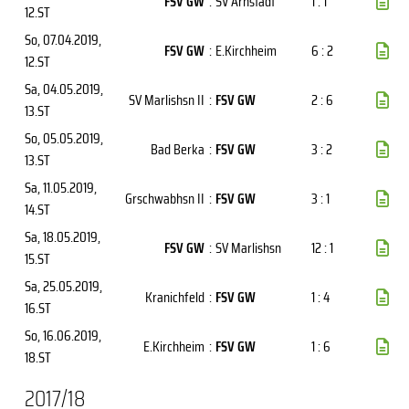
FSV GW
:
SV Arnstadt
1 : 1
12.ST
So, 07.04.2019
,
FSV GW
:
E.Kirchheim
6 : 2
12.ST
Sa, 04.05.2019
,
SV Marlishsn II
:
FSV GW
2 : 6
13.ST
So, 05.05.2019
,
Bad Berka
:
FSV GW
3 : 2
13.ST
Sa, 11.05.2019
,
Grschwabhsn II
:
FSV GW
3 : 1
14.ST
Sa, 18.05.2019
,
FSV GW
:
SV Marlishsn
12 : 1
15.ST
Sa, 25.05.2019
,
Kranichfeld
:
FSV GW
1 : 4
16.ST
So, 16.06.2019
,
E.Kirchheim
:
FSV GW
1 : 6
18.ST
2017/18