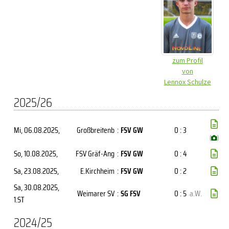
zum Profil
von
Lennox Schulze
2025/26
Mi, 06.08.2025
,
Großbreitenb
:
FSV GW
0 : 3
(
)
So, 10.08.2025
,
FSV Gräf-Ang
:
FSV GW
0 : 4
Sa, 23.08.2025
,
E.Kirchheim
:
FSV GW
0 : 2
Sa, 30.08.2025
,
Weimarer SV
:
SG FSV
0 : 5
a.W.
1.ST
2024/25