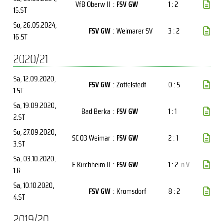
VfB Oberw II
:
FSV GW
1 : 2
15.ST
So, 26.05.2024
,
FSV GW
:
Weimarer SV
3 : 2
16.ST
2020/21
Sa, 12.09.2020
,
FSV GW
:
Zottelstedt
0 : 5
1.ST
Sa, 19.09.2020
,
Bad Berka
:
FSV GW
1 : 1
2.ST
So, 27.09.2020
,
SC 03 Weimar
:
FSV GW
2 : 1
3.ST
Sa, 03.10.2020
,
E.Kirchheim II
:
FSV GW
1 : 2
n.V.
1.R
Sa, 10.10.2020
,
FSV GW
:
Kromsdorf
8 : 2
4.ST
2019/20