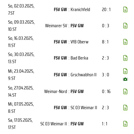
So, 02.03.2025
,
FSV GW
:
Kranichfeld
20 : 1
7.ST
So, 09.03.2025
,
Weimarer SV
:
FSV GW
0 : 3
10.ST
So, 16.03.2025
,
FSV GW
:
VfB Oberw
8 : 1
11.ST
So, 30.03.2025
,
FSV GW
:
Bad Berka
2 : 3
13.ST
Mi, 23.04.2025
,
FSV GW
:
Grschwabhsn II
3 : 0
9.ST
(
)
So, 27.04.2025
,
Weimar-Nord
:
FSV GW
0 : 16
14.ST
Mi, 07.05.2025
,
FSV GW
:
SC 03 Weimar II
2 : 3
8.ST
Sa, 17.05.2025
,
SC 03 Weimar II
:
FSV GW
1 : 1
17.ST