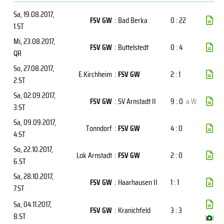
Sa, 19.08.2017
,
FSV GW
:
Bad Berka
0 : 22
1.ST
Mi, 23.08.2017
,
FSV GW
:
Buttelstedt
0 : 4
QR
So, 27.08.2017
,
E.Kirchheim
:
FSV GW
2 : 1
2.ST
Sa, 02.09.2017
,
FSV GW
:
SV Arnstadt II
9 : 0
a.W.
3.ST
Sa, 09.09.2017
,
Tonndorf
:
FSV GW
4 : 0
4.ST
So, 22.10.2017
,
Lok Arnstadt
:
FSV GW
2 : 0
6.ST
Sa, 28.10.2017
,
FSV GW
:
Haarhausen II
1 : 1
7.ST
Sa, 04.11.2017
,
FSV GW
:
Kranichfeld
3 : 3
8.ST
(
)