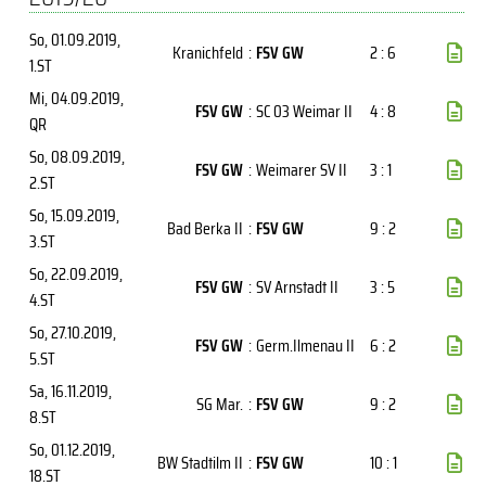
So, 01.09.2019
,
Kranichfeld
:
FSV GW
2 : 6
1.ST
Mi, 04.09.2019
,
FSV GW
:
SC 03 Weimar II
4 : 8
QR
So, 08.09.2019
,
FSV GW
:
Weimarer SV II
3 : 1
2.ST
So, 15.09.2019
,
Bad Berka II
:
FSV GW
9 : 2
3.ST
So, 22.09.2019
,
FSV GW
:
SV Arnstadt II
3 : 5
4.ST
So, 27.10.2019
,
FSV GW
:
Germ.Ilmenau II
6 : 2
5.ST
Sa, 16.11.2019
,
SG Mar.
:
FSV GW
9 : 2
8.ST
So, 01.12.2019
,
BW Stadtilm II
:
FSV GW
10 : 1
18.ST