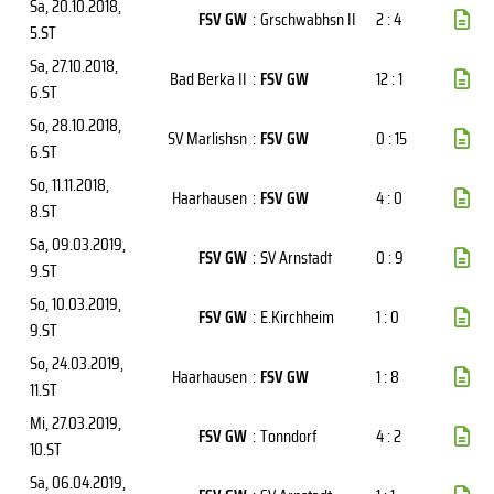
Sa, 20.10.2018
,
FSV GW
:
Grschwabhsn II
2 : 4
5.ST
Sa, 27.10.2018
,
Bad Berka II
:
FSV GW
12 : 1
6.ST
So, 28.10.2018
,
SV Marlishsn
:
FSV GW
0 : 15
6.ST
So, 11.11.2018
,
Haarhausen
:
FSV GW
4 : 0
8.ST
Sa, 09.03.2019
,
FSV GW
:
SV Arnstadt
0 : 9
9.ST
So, 10.03.2019
,
FSV GW
:
E.Kirchheim
1 : 0
9.ST
So, 24.03.2019
,
Haarhausen
:
FSV GW
1 : 8
11.ST
Mi, 27.03.2019
,
FSV GW
:
Tonndorf
4 : 2
10.ST
Sa, 06.04.2019
,