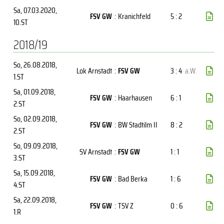
Sa, 07.03.2020
,
FSV GW
:
Kranichfeld
5 : 2
10.ST
2018/19
So, 26.08.2018
,
Lok Arnstadt
:
FSV GW
3 : 4
a.W.
1.ST
Sa, 01.09.2018
,
FSV GW
:
Haarhausen
6 : 1
2.ST
So, 02.09.2018
,
FSV GW
:
BW Stadtilm II
8 : 2
2.ST
So, 09.09.2018
,
SV Arnstadt
:
FSV GW
1 : 1
3.ST
Sa, 15.09.2018
,
FSV GW
:
Bad Berka
1 : 6
4.ST
Sa, 22.09.2018
,
FSV GW
:
TSV Z
0 : 6
1.R