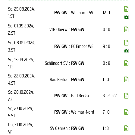
So, 25.08.2024
,
FSV GW
:
Weimarer SV
12 : 1
1.ST
(
)
So, 01.09.2024
,
VfB Oberw
:
FSV GW
0 : 0
2.ST
So, 08.09.2024
,
FSV GW
:
FC Empor WE
9 : 0
3.ST
(
)
So, 15.09.2024
,
Schöndorf SV
:
FSV GW
0 : 8
1.R
So, 22.09.2024
,
Bad Berka
:
FSV GW
1 : 0
4.ST
So, 20.10.2024
,
FSV GW
:
Bad Berka
3 : 2
n.V.
AF
So, 27.10.2024
,
FSV GW
:
Weimar-Nord
7 : 0
5.ST
Do, 31.10.2024
,
SV Gehren
:
FSV GW
1 : 3
VF