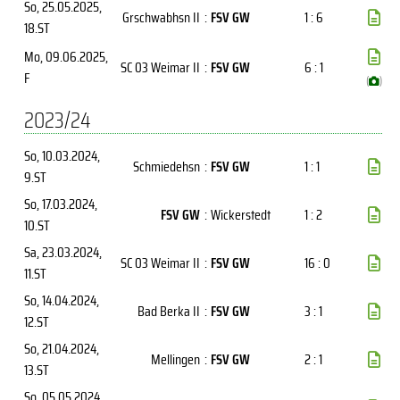
So, 25.05.2025
,
Grschwabhsn II
:
FSV GW
1 : 6
18.ST
Mo, 09.06.2025
,
SC 03 Weimar II
:
FSV GW
6 : 1
F
(
)
2023/24
So, 10.03.2024
,
Schmiedehsn
:
FSV GW
1 : 1
9.ST
So, 17.03.2024
,
FSV GW
:
Wickerstedt
1 : 2
10.ST
Sa, 23.03.2024
,
SC 03 Weimar II
:
FSV GW
16 : 0
11.ST
So, 14.04.2024
,
Bad Berka II
:
FSV GW
3 : 1
12.ST
So, 21.04.2024
,
Mellingen
:
FSV GW
2 : 1
13.ST
So, 05.05.2024
,