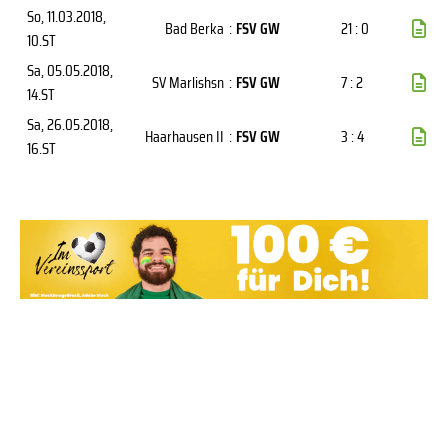
So, 11.03.2018
,
Bad Berka
:
FSV GW
21 : 0
10.ST
Sa, 05.05.2018
,
SV Marlishsn
:
FSV GW
7 : 2
14.ST
Sa, 26.05.2018
,
Haarhausen II
:
FSV GW
3 : 4
16.ST