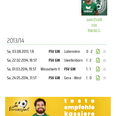
zum Profil
von
Martin T.
2013/14
Sa, 03.08.2013
, 1.R
FSV GW
:
Lobenstein
0 : 2
(1)
Sa, 22.02.2014
, 18.ST
FSV GW
:
Uwellenborn
1 : 2
(1)
Sa, 01.03.2014
, 19.ST
Meuselwitz II
:
FSV GW
1 : 1
(1)
Sa, 24.05.2014
, 31.ST
FSV GW
:
Gera - West
1 : 0
(1)