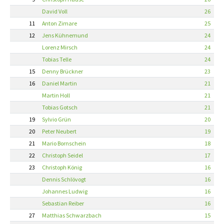
David Voll
26
11
Anton Zimare
25
12
Jens Kühnemund
24
Lorenz Mirsch
24
Tobias Telle
24
15
Denny Brückner
23
16
Daniel Martin
21
Martin Holl
21
Tobias Gotsch
21
19
Sylvio Grün
20
20
Peter Neubert
19
21
Mario Bornschein
18
22
Christoph Seidel
17
23
Christoph König
16
Dennis Schlövogt
16
Johannes Ludwig
16
Sebastian Reiber
16
27
Matthias Schwarzbach
15