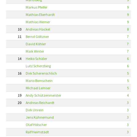
Markus Pfeifer
9
Mathias Eberhardt
9
Mathias Werner
9
10
Andreas Hackel
8
11
Bernd Göltzner
7
David Köhler
7
Maik Winter
7
14
Heiko Schäler
6
Lutz Scherzberg
6
16
Dirk Scherenschlich
5
Mario Bornschein
5
Michael Lemser
5
19
Andy Schützenmeister
4
20
Andreas Reichardt
3
Dirk Unrein
3
Jens Kühnemund
3
Olaf Hölscher
3
Ralf Heimstädt
3