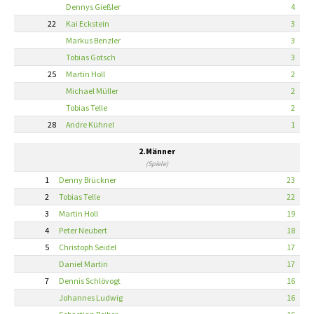
Dennys Gießler
4
22
Kai Eckstein
3
Markus Benzler
3
Tobias Gotsch
3
25
Martin Holl
2
Michael Müller
2
Tobias Telle
2
28
Andre Kühnel
1
2.Männer
(Spiele)
1
Denny Brückner
23
2
Tobias Telle
22
3
Martin Holl
19
4
Peter Neubert
18
5
Christoph Seidel
17
Daniel Martin
17
7
Dennis Schlövogt
16
Johannes Ludwig
16