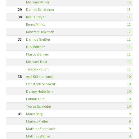
Michael Müller
15
29
Dennis Schönherr
13
30
Klaus Freyer
12
Remo Minks
12
Robert Misewitsch
12
33
Dennys Gießler
11
Dirk Böttner
11
Marco Wähner
11
Michael Trost
11
Torsten Rauch
11
38
Axel Kühnemund
10
Christoph Schacht.
10
Danny Heberlein
10
Fabian Günl
10
Tobias Schröder
10
43
Mario Berg
9
Markus Pfeifer
9
Mathias Eberhardt
9
Mathias Werner
9