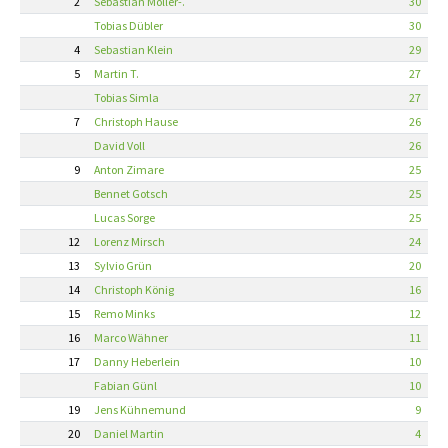
2
Sebastian Möller-.
30
Tobias Dübler
30
4
Sebastian Klein
29
5
Martin T.
27
Tobias Simla
27
7
Christoph Hause
26
David Voll
26
9
Anton Zimare
25
Bennet Gotsch
25
Lucas Sorge
25
12
Lorenz Mirsch
24
13
Sylvio Grün
20
14
Christoph König
16
15
Remo Minks
12
16
Marco Wähner
11
17
Danny Heberlein
10
Fabian Günl
10
19
Jens Kühnemund
9
20
Daniel Martin
4