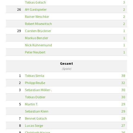
Tobias Gotsch
3
26
AH Gastspieler
2
Rainer Weschke
2
Robert Misewitsch
2
29
Carsten Brückner
1
Markus Benzler
1
Nick Kühnemund
1
Peter Neubert
1
Gesamt
(Spiele)
1
Tobias Simla
38
2
Philipp Reuße
32
3
Sebastian Möller-.
30
Tobias Dübler
30
5
Martin T.
29
Sebastian Klein
29
7
Bennet Gotsch
28
8
Lucas Sorge
27
9
Christoph Hause
26