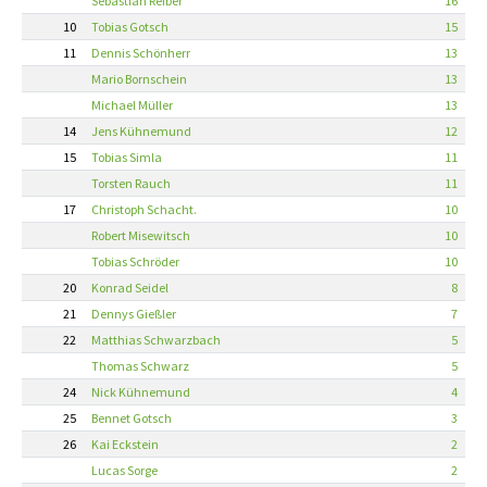
Sebastian Reiber
16
10
Tobias Gotsch
15
11
Dennis Schönherr
13
Mario Bornschein
13
Michael Müller
13
14
Jens Kühnemund
12
15
Tobias Simla
11
Torsten Rauch
11
17
Christoph Schacht.
10
Robert Misewitsch
10
Tobias Schröder
10
20
Konrad Seidel
8
21
Dennys Gießler
7
22
Matthias Schwarzbach
5
Thomas Schwarz
5
24
Nick Kühnemund
4
25
Bennet Gotsch
3
26
Kai Eckstein
2
Lucas Sorge
2