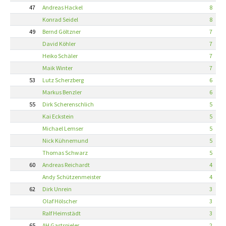
47
Andreas Hackel
8
Konrad Seidel
8
49
Bernd Göltzner
7
David Köhler
7
Heiko Schäler
7
Maik Winter
7
53
Lutz Scherzberg
6
Markus Benzler
6
55
Dirk Scherenschlich
5
Kai Eckstein
5
Michael Lemser
5
Nick Kühnemund
5
Thomas Schwarz
5
60
Andreas Reichardt
4
Andy Schützenmeister
4
62
Dirk Unrein
3
Olaf Hölscher
3
Ralf Heimstädt
3
65
AH Gastspieler
2