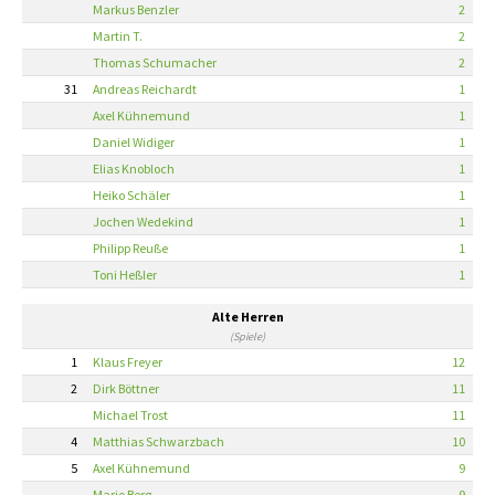
Markus Benzler
2
Martin T.
2
Thomas Schumacher
2
31
Andreas Reichardt
1
Axel Kühnemund
1
Daniel Widiger
1
Elias Knobloch
1
Heiko Schäler
1
Jochen Wedekind
1
Philipp Reuße
1
Toni Heßler
1
Alte Herren
(Spiele)
1
Klaus Freyer
12
2
Dirk Böttner
11
Michael Trost
11
4
Matthias Schwarzbach
10
5
Axel Kühnemund
9
Mario Berg
9