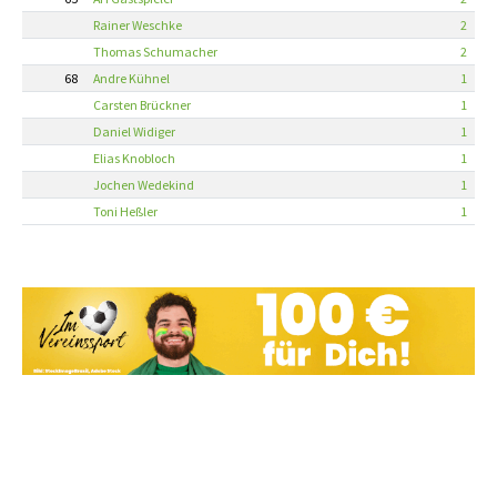
Rainer Weschke
2
Thomas Schumacher
2
68
Andre Kühnel
1
Carsten Brückner
1
Daniel Widiger
1
Elias Knobloch
1
Jochen Wedekind
1
Toni Heßler
1