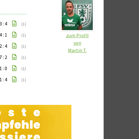
3 : 4
(1)
4 : 1
zum Profil
(1)
von
2 : 4
(1)
Martin T.
7 : 2
(1)
1 : 0
(1)
1 : 4
(1)