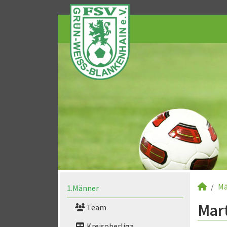
Mä
1.Männer
Mart
Team
Kreisoberliga