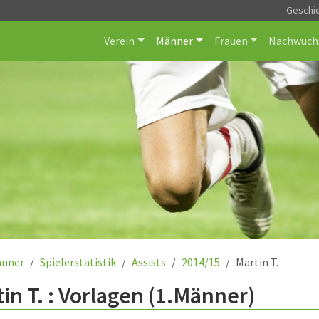
Geschi
Verein
Männer
Frauen
Nachwuch
nner
Spielerstatistik
Assists
2014/15
Martin T.
in T. : Vorlagen (1.Männer)