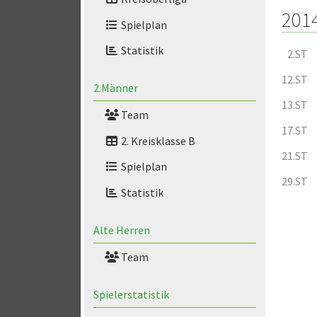
201
Spielplan
Statistik
2.ST
12.ST
2.Männer
13.ST
Team
17.ST
2. Kreisklasse B
21.ST
Spielplan
29.ST
Statistik
Alte Herren
Team
Spielerstatistik