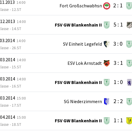
.11.2013
14:00
2 : 1
Fort Großschwabhsn
klasse - 12.ST
.12.2013
14:00
5 : 1
FSV GW Blankenhain II
klasse - 14.ST
.03.2014
14:00
3 : 0
SV Einheit Legefeld
klasse - 26.ST
.03.2014
14:00
3 : 1
ESV Lok Arnstadt
klasse - 15.ST
.03.2014
14:00
1 : 0
FSV GW Blankenhain II
klasse - 16.ST
.03.2014
15:00
2 : 2
SG Niederzimmern
klasse - 17.ST
.04.2014
15:00
1 : 1
FSV GW Blankenhain II
klasse - 18.ST