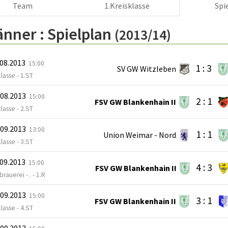
Team
1.Kreisklasse
Spi
änner :
Spielplan
(2013/14)
.08.2013
15:00
1 : 3
SV GW Witzleben
klasse - 1.ST
.08.2013
15:00
2 : 1
FSV GW Blankenhain II
klasse - 2.ST
.09.2013
13:00
1 : 1
Union Weimar - Nord
klasse - 3.ST
.09.2013
15:00
4 : 3
FSV GW Blankenhain II
rauerei - . - 1.R
.09.2013
15:00
3 : 1
FSV GW Blankenhain II
klasse - 4.ST
.09.2013