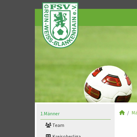
Mä
1.Männer
Team
Kreisoberliga