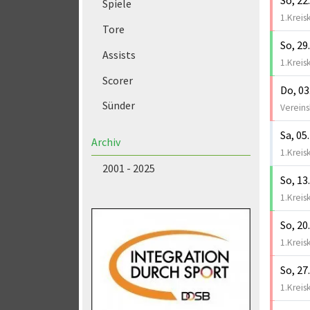
Spiele
1.Kreis
Tore
So, 29
Assists
1.Kreis
Scorer
Do, 03
Sünder
Vereinsb
Sa, 05
Archiv
1.Kreis
2001 - 2025
So, 13
1.Kreis
So, 20
1.Kreis
So, 27
1.Kreis