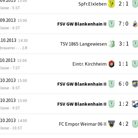
15:00
2 : 1
Spfr.Elxleben
klasse - 5.ST
.09.2013
15:00
7 : 0
FSV GW Blankenhain II
klasse - 6.ST
.10.2013
14:30
3 : 1
TSV 1865 Langewiesen
rauerei - . - 2.R
.10.2013
15:00
1 : 1
Eintr. Kirchheim
klasse - 7.ST
.10.2013
15:00
6 : 0
FSV GW Blankenhain II
klasse - 8.ST
.10.2013
15:00
1 : 2
FSV GW Blankenhain II
klasse - 9.ST
.10.2013
14:00
4 : 2
FC Empor Weimar 06 II
klasse - 10.ST