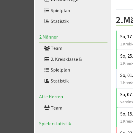
Spielplan
2.M
Statistik
Sa, 17
2.Männer
1.Kreis
Team
So, 25
2. Kreisklasse B
1.Kreis
Spielplan
So, 01
Statistik
1.Kreis
Sa, 07
Alte Herren
Vereinsb
Team
So, 15
1.Kreis
Spielerstatistik
So, 22