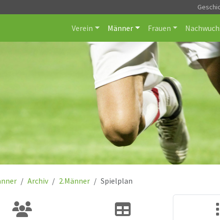
Geschi
Verein
Männer
Frauen
Nachwuch
nner
Archiv
2.Männer
Spielplan