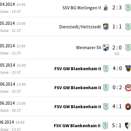
.04.2014
15:00
2 : 3
SSV BG Mellingen II
klasse - 19.ST
.05.2014
15:00
1 : 1
Dienstedt/Hettstedt
klasse - 21.ST
.05.2014
15:00
2 : 0
Weimarer SV
klasse - 22.ST
(
U
)
.05.2014
15:00
4 : 0
FSV GW Blankenhain II
klasse - 23.ST
.06.2014
15:00
0 : 2
FSV GW Blankenhain II
klasse - 25.ST
.06.2014
15:00
4 : 1
FSV GW Blankenhain II
klasse - 20.ST
.06.2014
18:00
5 : 1
FSV GW Blankenhain II
klasse - 13.ST