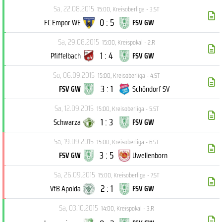
Sa, 22.08.2015
15:00
,
Kreisoberliga - 3.ST
0 : 5
FC Empor WE
FSV GW
Sa, 29.08.2015
15:00
,
Kreispokal - 2.R
1 : 4
Pfiffelbach
FSV GW
So, 06.09.2015
15:00
,
Kreisoberliga - 4.ST
3 : 1
FSV GW
Schöndorf SV
Sa, 12.09.2015
15:00
,
Kreisoberliga - 5.ST
1 : 3
Schwarza
FSV GW
Sa, 19.09.2015
15:00
,
Kreisoberliga - 6.ST
3 : 5
FSV GW
Uwellenborn
Sa, 26.09.2015
15:00
,
Kreisoberliga - 7.ST
2 : 1
VfB Apolda
FSV GW
Sa, 03.10.2015
14:00
,
Kreispokal - 3.R