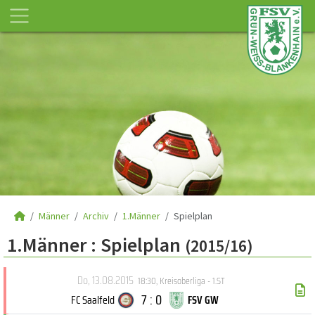
Männer
Archiv
1.Männer
Spielplan
1.Männer :
Spielplan
(2015/16)
Do, 13.08.2015
18:30
,
Kreisoberliga - 1.ST
7 : 0
FC Saalfeld
FSV GW