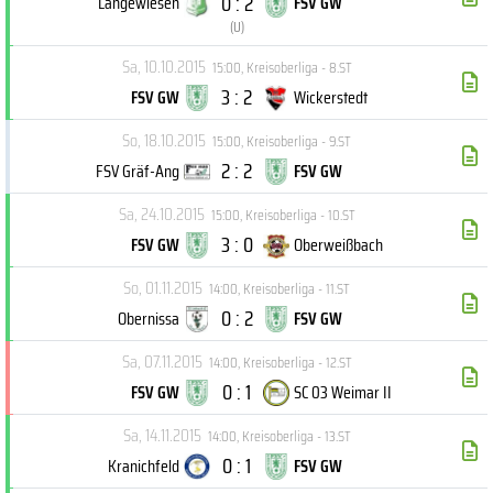
0 : 2
Langewiesen
FSV GW
(
U
)
Sa, 10.10.2015
15:00
,
Kreisoberliga - 8.ST
3 : 2
FSV GW
Wickerstedt
So, 18.10.2015
15:00
,
Kreisoberliga - 9.ST
2 : 2
FSV Gräf-Ang
FSV GW
Sa, 24.10.2015
15:00
,
Kreisoberliga - 10.ST
3 : 0
FSV GW
Oberweißbach
So, 01.11.2015
14:00
,
Kreisoberliga - 11.ST
0 : 2
Obernissa
FSV GW
Sa, 07.11.2015
14:00
,
Kreisoberliga - 12.ST
0 : 1
FSV GW
SC 03 Weimar II
Sa, 14.11.2015
14:00
,
Kreisoberliga - 13.ST
0 : 1
Kranichfeld
FSV GW