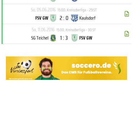
So, 05.06.2016
15:00
,
Kreisoberliga - 29.ST
2 : 0
FSV GW
Kaulsdorf
Sa, 11.06.2016
15:00
,
Kreisoberliga - 30.ST
1 : 3
SG Teichel
FSV GW