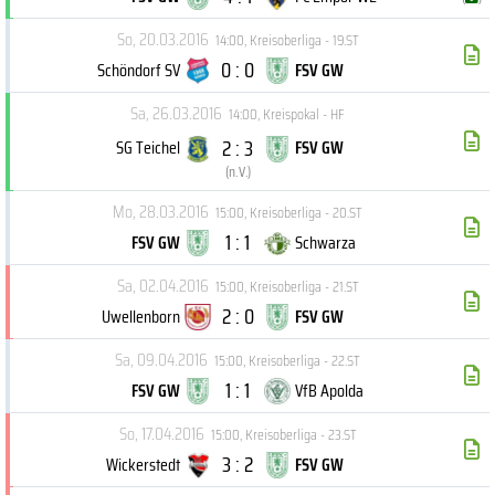
So, 20.03.2016
14:00
,
Kreisoberliga - 19.ST
0 : 0
Schöndorf SV
FSV GW
Sa, 26.03.2016
14:00
,
Kreispokal - HF
2 : 3
SG Teichel
FSV GW
(
n.V.
)
Mo, 28.03.2016
15:00
,
Kreisoberliga - 20.ST
1 : 1
FSV GW
Schwarza
Sa, 02.04.2016
15:00
,
Kreisoberliga - 21.ST
2 : 0
Uwellenborn
FSV GW
Sa, 09.04.2016
15:00
,
Kreisoberliga - 22.ST
1 : 1
FSV GW
VfB Apolda
So, 17.04.2016
15:00
,
Kreisoberliga - 23.ST
3 : 2
Wickerstedt
FSV GW