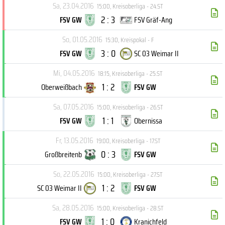
Sa, 23.04.2016
15:00
,
Kreisoberliga - 24.ST
2 : 3
FSV GW
FSV Gräf-Ang
So, 01.05.2016
15:30
,
Kreispokal - F
3 : 0
FSV GW
SC 03 Weimar II
Mi, 04.05.2016
18:15
,
Kreisoberliga - 25.ST
1 : 2
Oberweißbach
FSV GW
Sa, 07.05.2016
15:00
,
Kreisoberliga - 26.ST
1 : 1
FSV GW
Obernissa
Fr, 13.05.2016
19:00
,
Kreisoberliga - 17.ST
0 : 3
Großbreitenb
FSV GW
So, 22.05.2016
15:00
,
Kreisoberliga - 27.ST
1 : 2
SC 03 Weimar II
FSV GW
Sa, 28.05.2016
15:00
,
Kreisoberliga - 28.ST
1 : 0
FSV GW
Kranichfeld