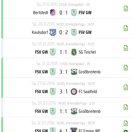
Sa, 21.11.2015
13:00
,
Kreispokal - AF
0 : 1
Berlstedt
FSV GW
Sa, 28.11.2015
14:00
,
Kreisoberliga - 14.ST
0 : 2
Kaulsdorf
FSV GW
Sa, 05.12.2015
14:00
,
Kreisoberliga - 15.ST
1 : 1
FSV GW
SG Teichel
Sa, 12.12.2015
13:00
,
Kreispokal - VF
3 : 1
FSV GW
Großbreitenb
Sa, 27.02.2016
14:00
,
Kreisoberliga - 16.ST
3 : 1
FSV GW
FC Saalfeld
Sa, 05.03.2016
14:00
,
Kreisoberliga - 2.ST
1 : 1
FSV GW
Großbreitenb
Sa, 12.03.2016
14:00
,
Kreisoberliga - 18.ST
4 : 1
FSV GW
FC Empor WE
(
)